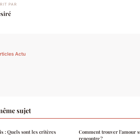
RIT PAR
siré
rticles Actu
même sujet
 : Quels sont les critères
Comment trouver l'amour su
rencontre ?