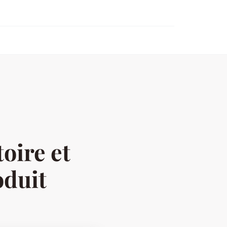
toire et
oduit