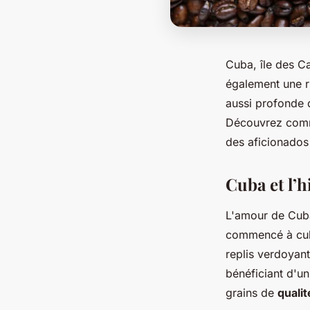
Cuba, île des Ca
également une r
aussi profonde qu
Découvrez comme
des aficionados
Cuba et l’h
L'amour de Cuba
commencé à cult
replis verdoyan
bénéficiant d'un
grains de
quali