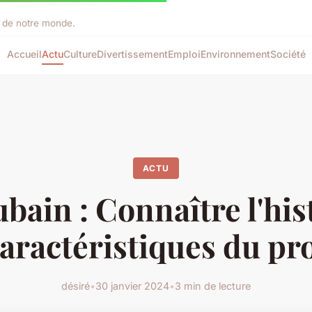
ir de notre monde.
Accueil
Actu
Culture
Divertissement
Emploi
Environnement
Société
ACTU
bain : Connaître l'his
caractéristiques du pr
désiré
•
30 janvier 2024
•
3 min de lecture