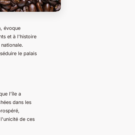
n, évoque
s et à l'histoire
 nationale.
éduire le palais
ue l'île a
chées dans les
prospéré,
l'unicité de ces