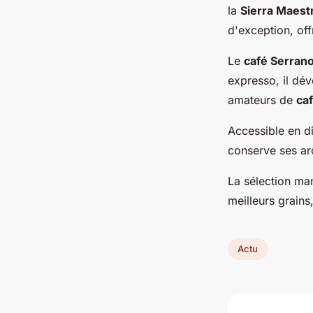
la
Sierra Maest
d'exception, of
Le
café Serran
expresso, il dév
amateurs de
ca
Accessible en d
conserve ses arô
La sélection man
meilleurs grains
Actu