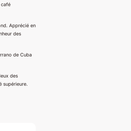
 café
ond. Apprécié en
onheur des
errano de Cuba
uleux des
té supérieure.