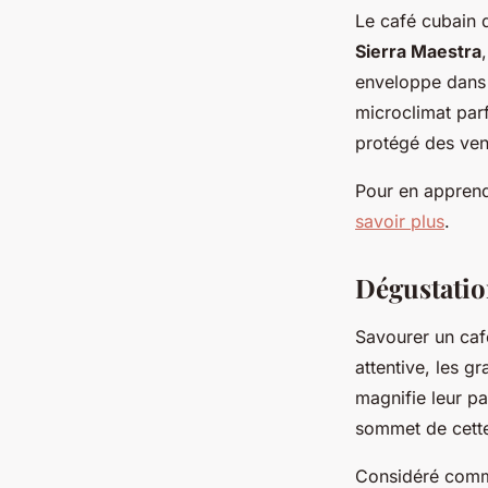
Le café cubain d
Sierra Maestra
enveloppe dans 
microclimat parf
protégé des ven
Pour en apprendr
savoir plus
.
Dégustatio
Savourer un café
attentive, les g
magnifie leur pa
sommet de cette 
Considéré comme l