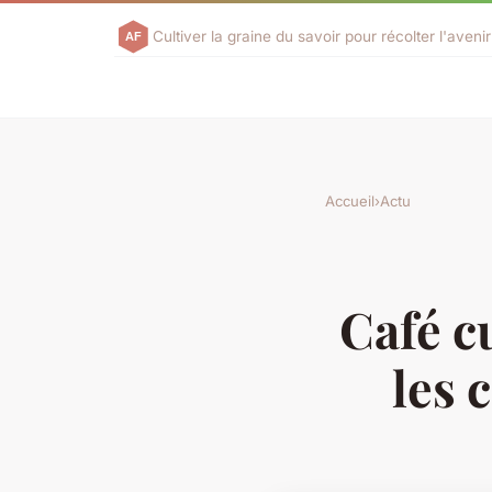
Cultiver la graine du savoir pour récolter l'aven
Accueil
›
Actu
Café cu
les 