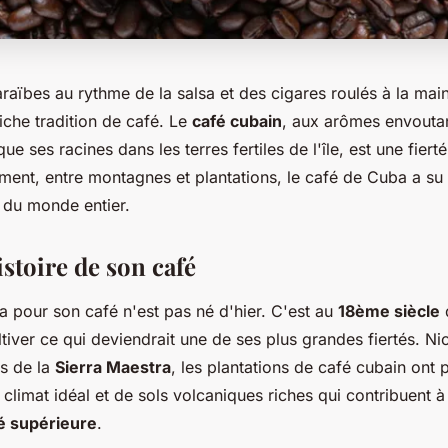
raïbes au rythme de la salsa et des cigares roulés à la mai
iche tradition de café. Le
café cubain
, aux arômes envoutant
e ses racines dans les terres fertiles de l'île, est une fierté
nt, entre montagnes et plantations, le café de Cuba a su s
 du monde entier.
istoire de son café
 pour son café n'est pas né d'hier. C'est au
18ème siècle
q
iver ce qui deviendrait une de ses plus grandes fiertés. Ni
ts de la
Sierra Maestra
, les plantations de café cubain ont 
 climat idéal et de sols volcaniques riches qui contribuent à 
té supérieure
.