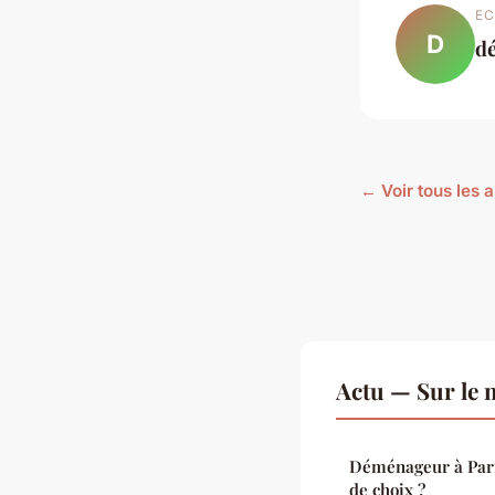
EC
D
dé
← Voir tous les a
Actu — Sur le 
Déménageur à Paris
de choix ?