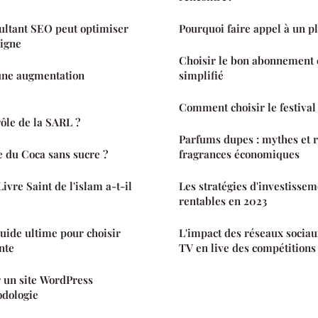
ltant SEO peut optimiser
Pourquoi faire appel à un p
ligne
Choisir le bon abonnement é
d'une augmentation
simplifié
Comment choisir le festival 
rôle de la SARL ?
Parfums dupes : mythes et ré
e du Coca sans sucre ?
fragrances économiques
vre Saint de l'islam a-t-il
Les stratégies d'investissem
rentables en 2023
guide ultime pour choisir
L'impact des réseaux sociaux
nte
TV en live des compétitions
r un site WordPress
dologie