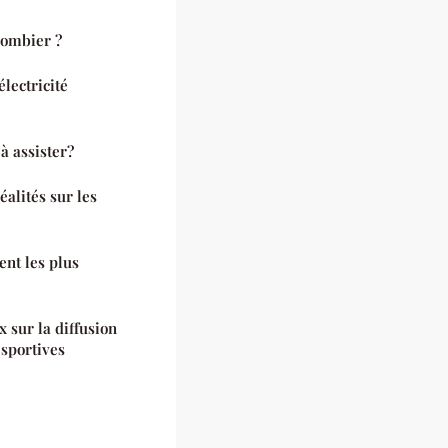
lombier ?
lectricité
à assister?
alités sur les
ent les plus
 sur la diffusion
 sportives