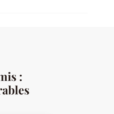
mis :
rables