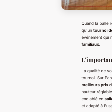
Quand la balle r
qu'un
tournoi d
événement qui r
familiaux
.
L'importa
La qualité de v
tournoi. Sur Pa
meilleurs prix 
hauteur réglabl
endiablé en
sall
et adapté à l'us