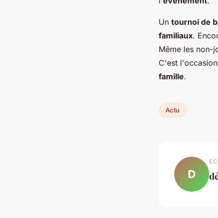
l'
événement
.
Un
tournoi de 
familiaux
. Enco
Même les non-jo
C'est l'occasio
famille
.
Actu
EC
D
dé