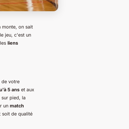
n monte, on sait
e jeu, c'est un
 les
liens
 de votre
u'à 5 ans
et aux
sur pied, la
ur un
match
soit de qualité