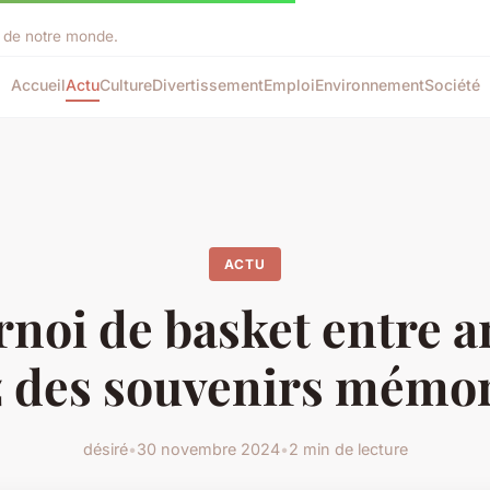
ir de notre monde.
Accueil
Actu
Culture
Divertissement
Emploi
Environnement
Société
ACTU
noi de basket entre a
 des souvenirs mémo
désiré
•
30 novembre 2024
•
2 min de lecture