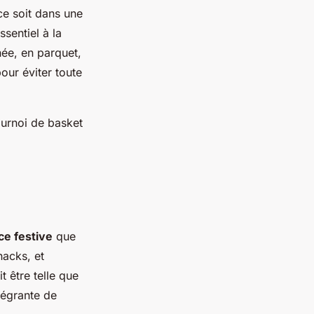
ce soit dans une
sentiel à la
née, en parquet,
our éviter toute
ournoi de basket
e festive
que
nacks, et
 être telle que
tégrante de