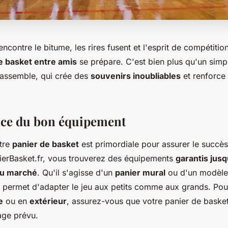
encontre le bitume, les rires fusent et l'esprit de compétitio
e basket entre amis
se prépare. C'est bien plus qu'un simpl
assemble, qui crée des
souvenirs inoubliables
et renforce
nce du bon équipement
otre
panier de basket
est primordiale pour assurer le succès
nierBasket.fr, vous trouverez des équipements
garantis jusq
du marché
. Qu'il s'agisse d'un
panier mural
ou d'un modèle 
e permet d'adapter le jeu aux petits comme aux grands. Po
e
ou en
extérieur
, assurez-vous que votre panier de basket 
age prévu.