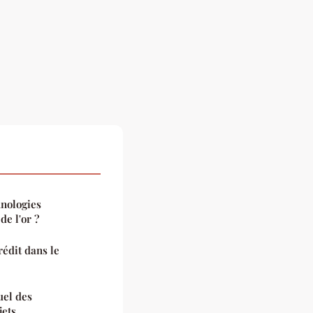
nologies
de l'or ?
rédit dans le
uel des
jets