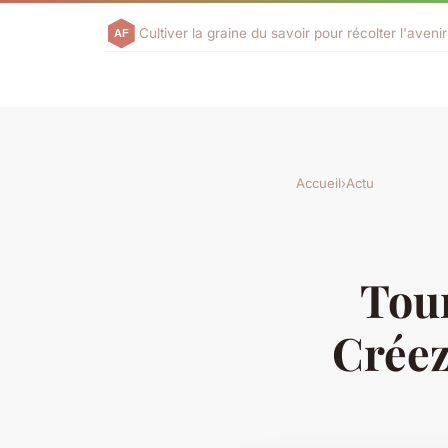
Cultiver la graine du savoir pour récolter l'aven
Accueil
›
Actu
Tour
Créez