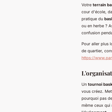
Votre
terrain b
cour d'école, d
pratique du
bask
ou en herbe ? As
confusion pend
Pour aller plus 
de quartier, con
https://www.pan
L'organisa
Un
tournoi bas
vous créez. Met
pourquoi pas de
même ceux qui ne