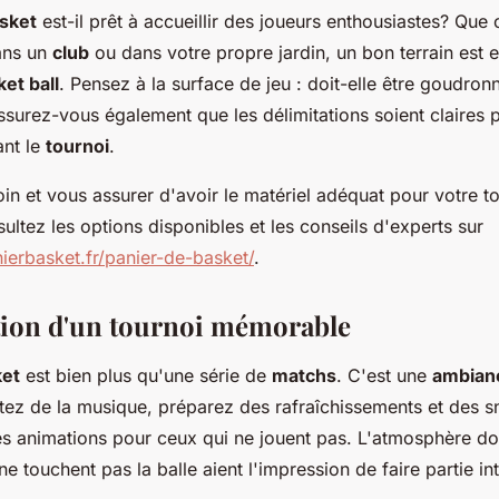
asket
est-il prêt à accueillir des joueurs enthousiastes? Que 
ans un
club
ou dans votre propre jardin, un bon terrain est es
et ball
. Pensez à la surface de jeu : doit-elle être goudron
surez-vous également que les délimitations soient claires p
ant le
tournoi
.
loin et vous assurer d'avoir le matériel adéquat pour votre t
sultez les options disponibles et les conseils d'experts sur
ierbasket.fr/panier-de-basket/
.
tion d'un tournoi mémorable
ket
est bien plus qu'une série de
matchs
. C'est une
ambianc
tez de la musique, préparez des rafraîchissements et des s
s animations pour ceux qui ne jouent pas. L'atmosphère doit
 touchent pas la balle aient l'impression de faire partie in