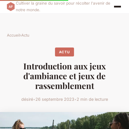
Cultiver la graine du savoir pour récolter l'avenir de
notre monde.
Accueil
›
Actu
ACTU
Introduction aux jeux
d'ambiance et jeux de
rassemblement
désiré
•
26 septembre 2023
•
2 min de lecture